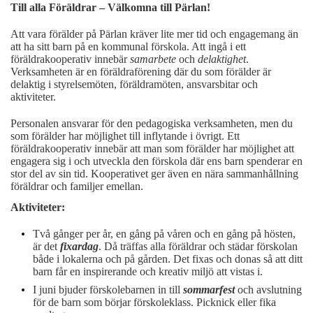
Till alla Föräldrar – Välkomna till Pärlan!
Att vara förälder på Pärlan kräver lite mer tid och engagemang än
att ha sitt barn på en kommunal förskola. Att ingå i ett
föräldrakooperativ innebär
samarbete
och
delaktighet
.
Verksamheten är en föräldraförening där du som förälder är
delaktig i styrelsemöten, föräldramöten, ansvarsbitar och
aktiviteter.
Personalen ansvarar för den pedagogiska verksamheten, men du
som förälder har möjlighet till inflytande i övrigt. Ett
föräldrakooperativ innebär att man som förälder har möjlighet att
engagera sig i och utveckla den förskola där ens barn spenderar en
stor del av sin tid. Kooperativet ger även en nära sammanhållning
föräldrar och familjer emellan.
Aktiviteter:
Två gånger per år, en gång på våren och en gång på hösten,
är det
fixardag
. Då träffas alla föräldrar och städar förskolan
både i lokalerna och på gården. Det fixas och donas så att ditt
barn får en inspirerande och kreativ miljö att vistas i.
I juni bjuder förskolebarnen in till
sommarfest
och avslutning
för de barn som börjar förskoleklass. Picknick eller fika